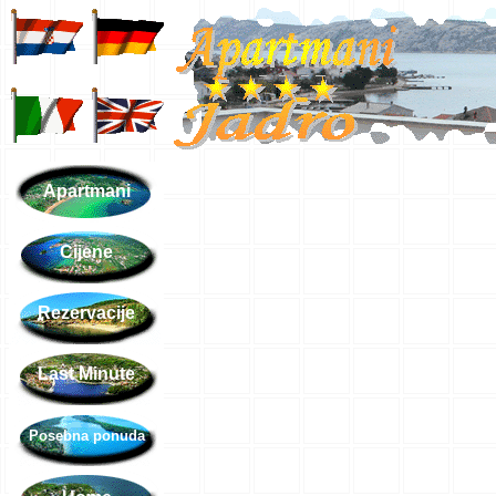
Apartmani
Cijene
Rezervacije
Last Minute
Posebna ponuda